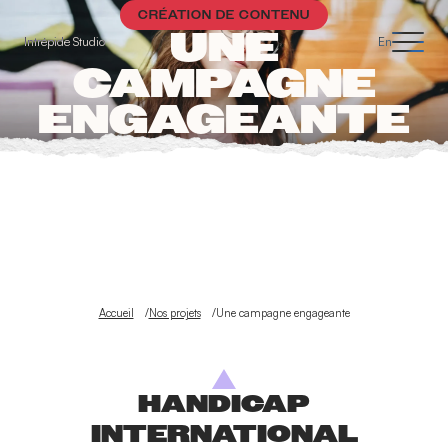
Panneau de gestion des cookies
CRÉATION DE CONTENU
UNE
Intrépide Studio
En
CAMPAGNE
ENGAGEANTE
Accueil
Nos projets
Une campagne engageante
HANDICAP
INTERNATIONAL