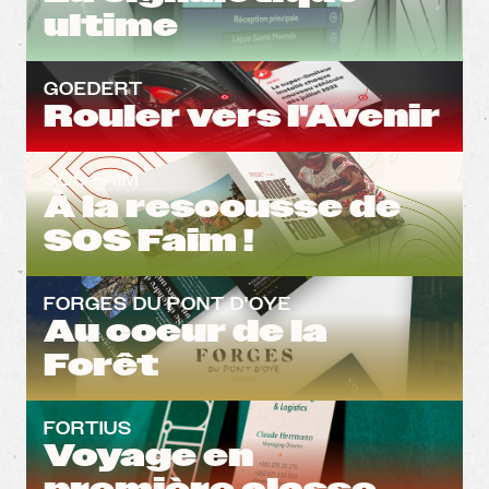
ultime
GOEDERT
Rouler vers l'Avenir
SOS FAIM
À la rescousse de
SOS Faim !
FORGES DU PONT D'OYE
Au coeur de la
Forêt
FORTIUS
Voyage en