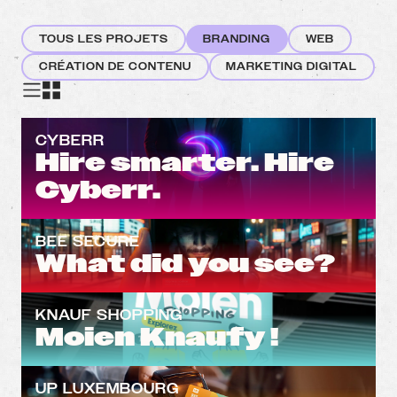
TOUS LES PROJETS
BRANDING
WEB
CRÉATION DE CONTENU
MARKETING DIGITAL
CYBERR
Hire smarter. Hire
Cyberr.
BEE SECURE
What did you see?
KNAUF SHOPPING
Moien Knaufy !
UP LUXEMBOURG