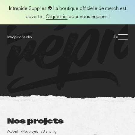
Panneau de gestion des cookies
Intrépide Supplies
👽 La boutique officielle de merch est
ouverte :
Cliquez ici
pour vous équiper !
Intrépide Studio
En
Nos projets
Accueil
Nos projets
Branding