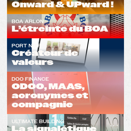
Onward & UPward !
BOA ARLON
L’étreinte du BOA
PORT NOIR
Créateur de
valeurs
DOO FINANCE
ODOO, MAAS,
acronymes et
compagnie
ULTIMATE BUILDING
La signalétique